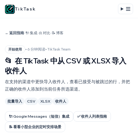
TikTask
← 返回指南
•
🔌 集成
•
⚖️ 对比
•
📝 博客
• 6 分钟阅读
• TikTask Team
开始使用
📂
在 TikTask 中从 CSV 或 XLSX 导入
收件人
在支持的渠道中更快导入收件人，查看已接受与被跳过的行，并把
正确的收件人添加到当前任务所选渠道。
批量导入
CSV
XLSX
收件人
🔌 Google Messages（短信）集成
✅ 收件人列表指南
📝 看看小型企业的定时安排场景