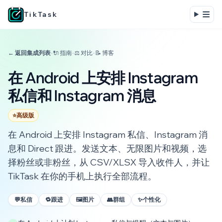
TikTask
← 返回集成列表
•
🔌 指南
•
⚖️ 对比
•
📝 博客
在 Android 上安排 Instagram
私信和 Instagram 消息
⭐
高级版
在 Android 上安排 Instagram 私信、Instagram 消
息和 Direct 跟进。发送文本、无限图片和视频，选
择粉丝或非粉丝，从 CSV/XLSX 导入收件人，并让
TikTask 在你的手机上执行全部流程。
💬
私信
🔁
跟进
🖼️
图片
👥
群组
✨
个性化