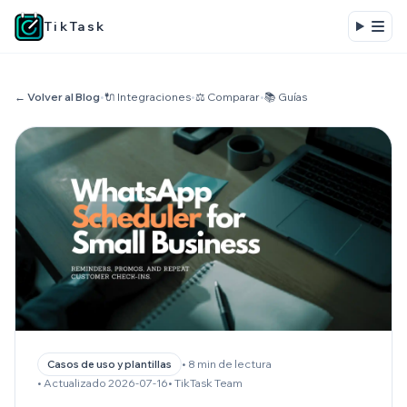
TikTask
← Volver al Blog
•
🔌 Integraciones
•
⚖️ Comparar
•
📚 Guías
• 8 min de lectura
Casos de uso y plantillas
• Actualizado 2026-07-16
• TikTask Team