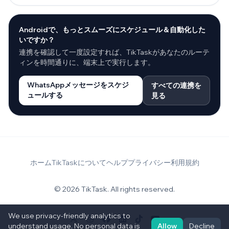
Androidで、もっとスムーズにスケジュール＆自動化した
いですか？
連携を確認して一度設定すれば、TikTaskがあなたのルーテ
ィンを時間通りに、端末上で実行します。
WhatsAppメッセージをスケジ
すべての連携を
ュールする
見る
ホーム
TikTaskについて
ヘルプ
プライバシー
利用規約
© 2026 TikTask. All rights reserved.
We use privacy-friendly analytics to
understand usage. No personal data is
Allow
Decline