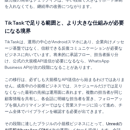
販売後の簡単なチェックインは、早い段階で大きなサポート体制
を入れなくても、継続率の改善につながります。
TikTaskで足りる範囲と、より大きな仕組みが必要
になる境界
TikTaskは、運用の中心がAndroidスマホにあり、企業向けメッセ
ージ基盤ではなく、信頼できる反復コミュニケーションが必要な
ビジネスに向いています。将来的に承認フロー、担当者振り分
け、公式の大規模API送信が必要になるなら、WhatsApp
Business APIが次の段階になることがあります。
この移行は、必ずしも大規模なAPI送信から始まるわけではありま
せん。成長中の小規模ビジネスでは、スケジュールだけでは足り
なくなった最初の兆候は運用面に表れます。複数の担当者が同じ
顧客情報を共有し、各会話に明確な担当者を置き、フォローアッ
プを個人のリマインダーではなく営業ステージに沿って進め、チ
ーム全体でパイプラインを確認する必要が出てきます。
その段階に達したブラジルの小規模ビジネスにとって、
Unredの