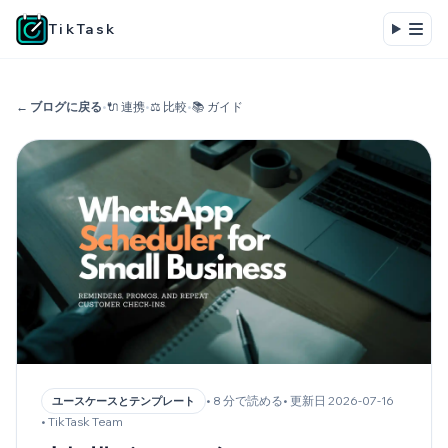
TikTask
← ブログに戻る
•
🔌 連携
•
⚖️ 比較
•
📚 ガイド
• 8 分で読める
• 更新日 2026-07-16
ユースケースとテンプレート
• TikTask Team