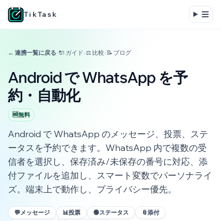
TikTask
← 連携一覧に戻る
•
🔌 ガイド
•
⚖️ 比較
•
📝 ブログ
Android で WhatsApp を予
約・自動化
🆓
無料
Android で WhatsApp のメッセージ、投票、ステ
ータスを予約できます。WhatsApp 内で複数の受
信者を選択し、保存済み/未保存の番号に対応、添
付ファイルを追加し、スマート変数でパーソナライ
ズ。端末上で動作し、プライバシー優先。
💬
メッセージ
📊
投票
🟢
ステータス
📎
添付