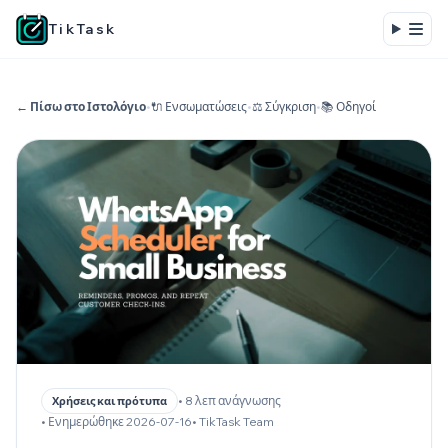
TikTask
← Πίσω στο Ιστολόγιο
•
🔌 Ενσωματώσεις
•
⚖️ Σύγκριση
•
📚 Οδηγοί
• 8 λεπ ανάγνωσης
Χρήσεις και πρότυπα
• Ενημερώθηκε 2026-07-16
• TikTask Team