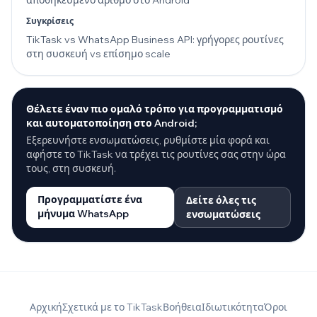
αποθηκευμένο αριθμό στο Android
Συγκρίσεις
TikTask vs WhatsApp Business API: γρήγορες ρουτίνες
στη συσκευή vs επίσημο scale
Θέλετε έναν πιο ομαλό τρόπο για προγραμματισμό
και αυτοματοποίηση στο Android;
Εξερευνήστε ενσωματώσεις, ρυθμίστε μία φορά και
αφήστε το TikTask να τρέχει τις ρουτίνες σας στην ώρα
τους, στη συσκευή.
Προγραμματίστε ένα
Δείτε όλες τις
μήνυμα WhatsApp
ενσωματώσεις
Αρχική
Σχετικά με το TikTask
Βοήθεια
Ιδιωτικότητα
Όροι