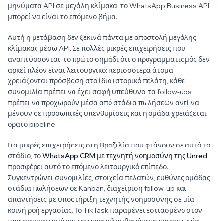
μηνύματα API σε μεγάλη κλίμακα, το WhatsApp Business API
μπορεί να είναι το επόμενο βήμα.
Αυτή η μετάβαση δεν ξεκινά πάντα με αποστολή μεγάλης
κλίμακας μέσω API. Σε πολλές μικρές επιχειρήσεις που
αναπτύσσονται, το πρώτο σημάδι ότι ο προγραμματισμός δεν
αρκεί πλέον είναι λειτουργικό: περισσότερα άτομα
χρειάζονται πρόσβαση στο ίδιο ιστορικό πελάτη, κάθε
συνομιλία πρέπει να έχει σαφή υπεύθυνο, τα follow-ups
πρέπει να προχωρούν μέσα από στάδια πωλήσεων αντί να
μένουν σε προσωπικές υπενθυμίσεις και η ομάδα χρειάζεται
ορατό pipeline.
Για μικρές επιχειρήσεις στη Βραζιλία που φτάνουν σε αυτό το
στάδιο, το
WhatsApp CRM με τεχνητή νοημοσύνη της Unred
προσφέρει αυτό το επόμενο λειτουργικό επίπεδο.
Συγκεντρώνει συνομιλίες, στοιχεία πελατών, ευθύνες ομάδας,
στάδια πωλήσεων σε Kanban, διαχείριση follow-up και
απαντήσεις με υποστήριξη τεχνητής νοημοσύνης σε μία
κοινή ροή εργασίας. Το TikTask παραμένει εστιασμένο στον