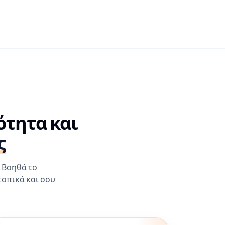
ότητα και
ς
. Βοηθά το
τοπικά και σου