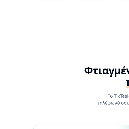
Φτιαγμέ
Το TikTas
τηλέφωνό σου 