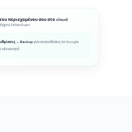
του περιεχομένου σου στο cloud
λέγχεις τα backups.
υθμίσεις → Backup
για να συνδέσεις το Google
ε νέο κινητό.