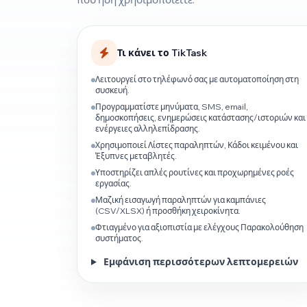
Τι κάνει το TikTask
Λειτουργεί στο τηλέφωνό σας με αυτοματοποίηση στη
συσκευή.
Προγραμματίστε μηνύματα, SMS, email,
δημοσκοπήσεις, ενημερώσεις κατάστασης/ιστοριών και
ενέργειες αλληλεπίδρασης.
Χρησιμοποιεί Λίστες παραληπτών, Κάδοι κειμένου και
Έξυπνες μεταβλητές.
Υποστηρίζει απλές ρουτίνες και προχωρημένες ροές
εργασίας.
Μαζική εισαγωγή παραληπτών για καμπάνιες
(CSV/XLSX) ή προσθήκη χειροκίνητα.
Φτιαγμένο για αξιοπιστία με ελέγχους Παρακολούθηση
συστήματος.
Εμφάνιση περισσότερων λεπτομερειών