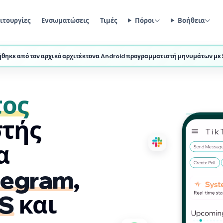
ιτουργίες
Ενσωματώσεις
Τιμές
Πόροι
Βοήθεια
θηκε από τον αρχικό αρχιτέκτονα Android προγραμματιστή μηνυμάτων με
τος
τής
α
legram
,
S
και