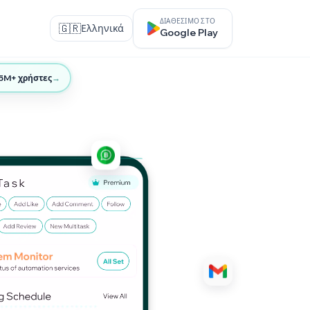
ΔΙΑΘΈΣΙΜΟ ΣΤΟ
🇬🇷
Ελληνικά
Google Play
 5M+ χρήστες
→