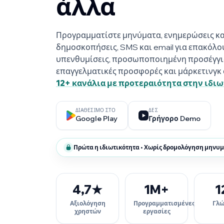
άλλα
Προγραμματίστε μηνύματα, ενημερώσεις κα
δημοσκοπήσεις, SMS και email για επακόλο
υπενθυμίσεις, προσωποποιημένη προσέγγισ
επαγγελματικές προσφορές και μάρκετινγκ 
12+ κανάλια με προτεραιότητα στην ιδι
ΔΙΑΘΈΣΙΜΟ ΣΤΟ
ΔΕΣ
Google Play
Γρήγορο Demo
Πρώτα η ιδιωτικότητα • Χωρίς δρομολόγηση μηνυ
4,7★
1M+
1
Αξιολόγηση
Προγραμματισμένες
Γλώ
χρηστών
εργασίες