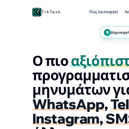
TikTask
Πώς λειτουργεί
Λε
Δημιουργή
Ο πιο
αξιόπισ
προγραμματισ
μηνυμάτων γι
WhatsApp
,
Te
Instagram
,
SM