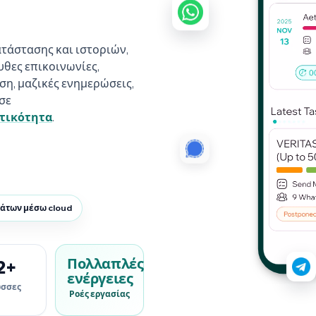
τάστασης και ιστοριών,
υθες επικοινωνίες,
η, μαζικές ενημερώσεις,
σε
ωτικότητα
.
μάτων μέσω cloud
Πολλαπλές
2+
ενέργειες
σσες
Ροές εργασίας