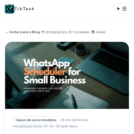
TikTask
← Voltar para o Blog
•
🔌 Integrações
•
⚖️ Comparar
•
📚 Guias
• 8 min de leitura
Casos de uso e modelos
• Atualizado 2026-07-16
• TikTask Team