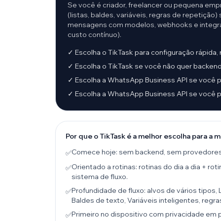
Se você é criador, freelancer ou pequena empr
(listas, baldes, variáveis, regras de repetiç
mensagens com modelos, webhooks e integraç
custo contínuo).
✓ Escolha o TikTask para configuração rápida,
✓ Escolha o TikTask se você não quer backe
✓ Escolha a WhatsApp Business API se você p
✓ Escolha a WhatsApp Business API se você 
Por que o TikTask é a melhor escolha para a m
Comece hoje: sem backend, sem provedores
✅
Orientado a rotinas: rotinas do dia a dia + r
✅
sistema de fluxo.
Profundidade de fluxo: alvos de vários tipos, 
✅
Baldes de texto, Variáveis inteligentes, regra
Primeiro no dispositivo com privacidade em p
✅