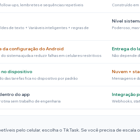
 follow-ups, lembretes e sequências repetíveis
Construído em 
Nível sistem
aldes de texto + Variáveis inteligentes + regras de
Poderoso, mas v
 da configuração do Android
Entrega do l
do sistema ajuda a reduzir falhas em celulares restritivos
Não depende da
 no dispositivo
Nuvem + sta
 das tarefas fica no dispositivo por padrão
Mensagens e da
dentro do app
Integração 
rotina sem trabalho de engenharia
Webhooks, stat
tíveis pelo celular, escolha o TikTask. Se você precisa de escala 