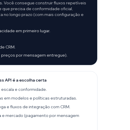
s. Você consegue construir fluxos repetíveis
 que precisa de conformidade oficial,
 no longo prazo (com mais configuração e
acidade em primeiro lugar.
 de CRM.
m preços por mensagem entregue).
 API é a escolha certa
ra escala e conformidade.
 em modelos e políticas estruturadas.
ga e fluxos de integração com CRM.
ria e mercado (pagamento por mensagem