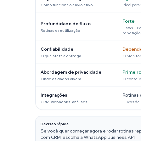
Como funciona o envio ativo
Ideal para
Forte
Profundidade de fluxo
Listas + B
Rotinas e reutilização
repetição
Confiabilidade
Depende
O que afeta a entrega
O Monitor 
Abordagem de privacidade
Primeiro
Onde os dados vivem
O conteúdo
Integrações
Rotinas 
CRM, webhooks, análises
Fluxos de 
Decisão rápida
Se você quer começar agora e rodar rotinas repe
com CRM, escolha a WhatsApp Business API.