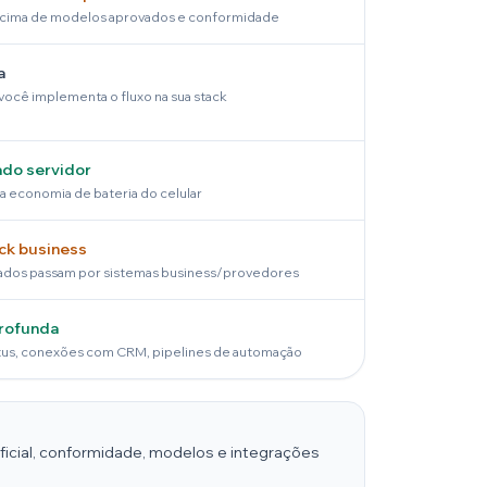
cima de modelos aprovados e conformidade
a
ocê implementa o fluxo na sua stack
ado servidor
 economia de bateria do celular
ck business
dos passam por sistemas business/provedores
profunda
us, conexões com CRM, pipelines de automação
oficial, conformidade, modelos e integrações