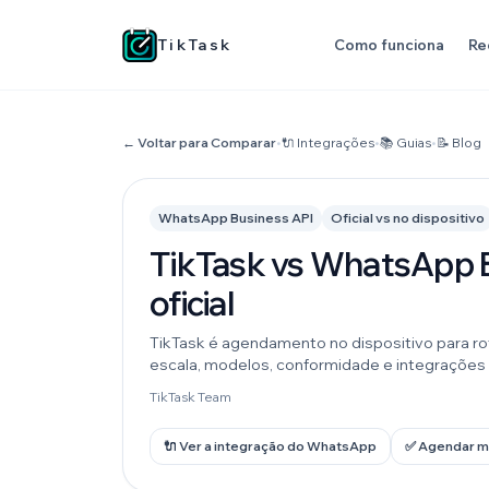
TikTask
Como funciona
Re
← Voltar para Comparar
•
🔌 Integrações
•
📚 Guias
•
📝 Blog
WhatsApp Business API
Oficial vs no dispositivo
TikTask vs WhatsApp Bu
oficial
TikTask é agendamento no dispositivo para rot
escala, modelos, conformidade e integraçõe
TikTask Team
🔌 Ver a integração do WhatsApp
✅ Agendar 