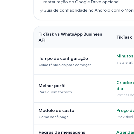
restauração do Google Drive opcional.
Guia de confiabilidade no Android com o Moni
✅
TikTask vs WhatsApp Business
TikTask
API
Minutos
Tempo de configuração
Instale, a
Quão rápido dá para começar
Criador
Melhor perfil
dia
Para quem foi feito
Rotinas do
Modelo de custo
Preço d
Como você paga
Previsível
Regras de mensagens
Agendam