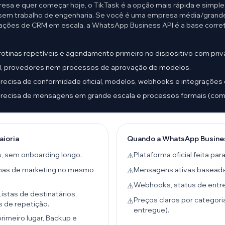
esa e quer começar hoje, o TikTask é a opção mais rápida e simple
ão) sem trabalho de engenharia. Se você é uma empresa média/grande
ões de CRM em escala, a WhatsApp Business API é a base correta
 rotinas repetíveis e agendamento primeiro no dispositivo com priv
nd, provedores nem processos de aprovação de modelos.
recisa de conformidade oficial, modelos, webhooks e integrações
precisa de mensagens em grande escala e processos formais (co
aioria
Quando a WhatsApp Business
, sem onboarding longo.
Plataforma oficial feita pa
⚠️
otinas de marketing no mesmo
Mensagens ativas baseadas
⚠️
Webhooks, status de entre
⚠️
Listas de destinatários,
Preços claros por catego
⚠️
s de repetição.
entregue).
rimeiro lugar, Backup e