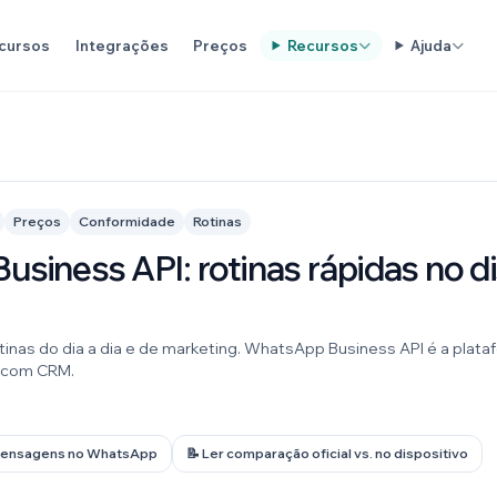
cursos
Integrações
Preços
Recursos
Ajuda
Preços
Conformidade
Rotinas
siness API: rotinas rápidas no di
inas do dia a dia e de marketing. WhatsApp Business API é a plat
s com CRM.
mensagens no WhatsApp
📝 Ler comparação oficial vs. no dispositivo