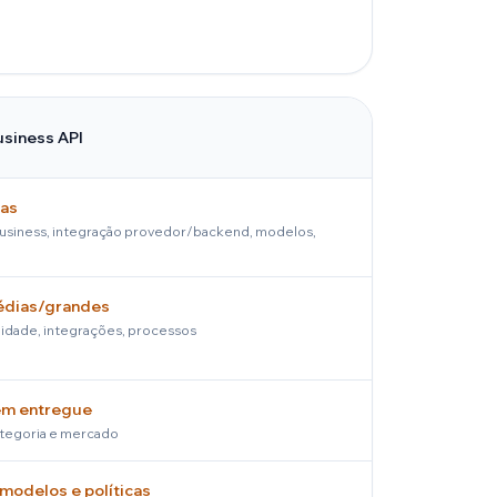
siness API
nas
usiness, integração provedor/backend, modelos,
édias/grandes
midade, integrações, processos
em entregue
tegoria e mercado
modelos e políticas