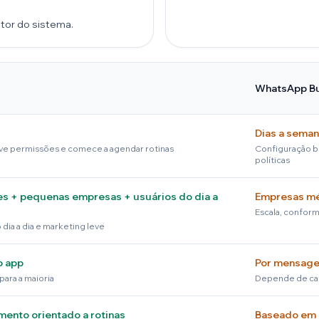
tor do sistema.
WhatsApp Bu
Dias a sema
tive permissões e comece a agendar rotinas
Configuração b
políticas
es + pequenas empresas + usuários do dia a
Empresas m
Escala, confor
 dia a dia e marketing leve
o app
Por mensag
 para a maioria
Depende de ca
ento orientado a rotinas
Baseado em 