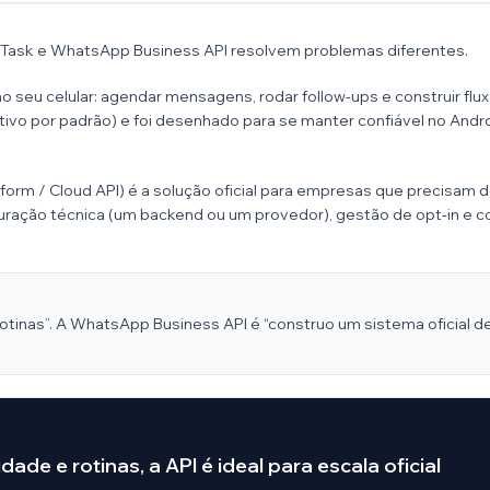
ikTask e WhatsApp Business API resolvem problemas diferentes.
 no seu celular: agendar mensagens, rodar follow-ups e construir fluxo
itivo por padrão) e foi desenhado para se manter confiável no And
m / Cloud API) é a solução oficial para empresas que precisam de
uração técnica (um backend ou um provedor), gestão de opt-in 
do rotinas”. A WhatsApp Business API é “construo um sistema ofici
dade e rotinas, a API é ideal para escala oficial