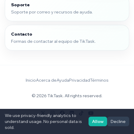
Soporte
Soporte por correo y recursos de ayuda.
Contacto
Formas de contactar al equipo de TikTask.
Inicio
Acerca de
Ayuda
Privacidad
Términos
© 2026 TikTask. All rights reserved.
We use privacy-friendly analytics to
understand usage. No personal data is
Allow
Decline
sold.