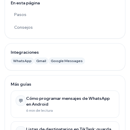
En esta página
Pasos
Consejos
Integraciones
WhatsApp
Gmail
Google Messages
Más guías
Cómo programar mensajes de WhatsApp
💬
en Android
6 min de lectura
Listas de destinatarios en TikTask: guarda