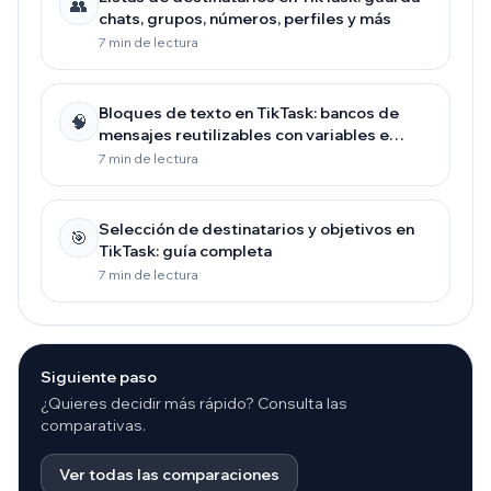
👥
chats, grupos, números, perfiles y más
7 min de lectura
Bloques de texto en TikTask: bancos de
🧠
mensajes reutilizables con variables e
inserción masiva
7 min de lectura
Selección de destinatarios y objetivos en
🎯
TikTask: guía completa
7 min de lectura
Siguiente paso
¿Quieres decidir más rápido? Consulta las
comparativas.
Ver todas las comparaciones