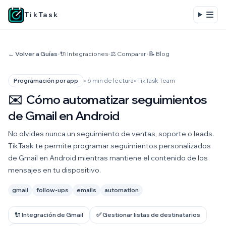
TikTask
← Volver a Guías
•
🔌 Integraciones
•
⚖️ Comparar
•
📝 Blog
• 6 min de lectura
• TikTask Team
Programación por app
✉️
Cómo automatizar seguimientos
de Gmail en Android
No olvides nunca un seguimiento de ventas, soporte o leads.
TikTask te permite programar seguimientos personalizados
de Gmail en Android mientras mantiene el contenido de los
mensajes en tu dispositivo.
gmail
follow-ups
emails
automation
🔌 Integración de Gmail
✅ Gestionar listas de destinatarios