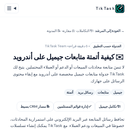
TikTask
→ العودة إلى المرشد
•
🔌 التكاملات
•
⚖️ مقارنة
•
📝 المدونة
• 6 دقيقة قراءة
• TikTask Team
الجدولة حسب التطبيق
✉️
كيفية أتمتة متابعات جيميل على أندرويد
لا تنسَ متابعة محادثات المبيعات أو الدعم أو العملاء المحتملين. يتيح لك
TikTask جدولة متابعات جيميل مخصصة على أندرويد مع إبقاء محتوى
الرسائل على جهازك.
جيميل
متابعات
رسائل بريد
أتمتة
🔌 تكامل جيميل
✅ إدارة قوائم المستلمين
📝 مسار CRM بسيط
تحافظ رسائل المتابعة عبر البريد الإلكتروني على استمرارية المحادثات،
خصوصًا في المبيعات ودعم العملاء. مع TikTask يمكنك إنشاء تسلسلات