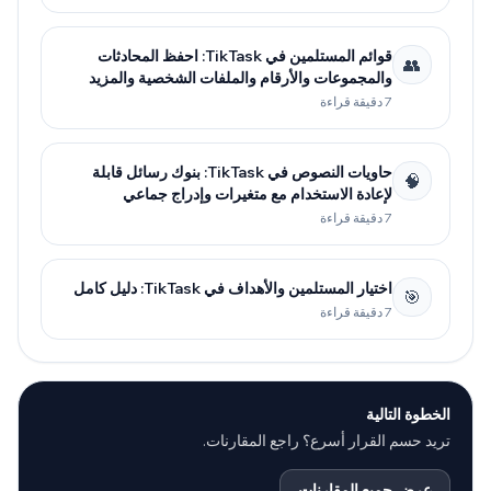
قوائم المستلمين في TikTask: احفظ المحادثات
👥
والمجموعات والأرقام والملفات الشخصية والمزيد
7 دقيقة قراءة
حاويات النصوص في TikTask: بنوك رسائل قابلة
🧠
لإعادة الاستخدام مع متغيرات وإدراج جماعي
7 دقيقة قراءة
اختيار المستلمين والأهداف في TikTask: دليل كامل
🎯
7 دقيقة قراءة
الخطوة التالية
تريد حسم القرار أسرع؟ راجع المقارنات.
عرض جميع المقارنات