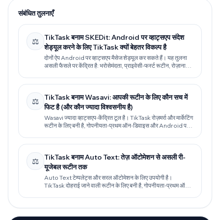
संबंधित तुलनाएँ
TikTask बनाम SKEDit: Android पर व्हाट्सएप संदेश
⚖️
शेड्यूल करने के लिए TikTask क्यों बेहतर विकल्प है
दोनों ऐप Android पर व्हाट्सएप मैसेज शेड्यूल कर सकते हैं। यह तुलना
असली फैसले पर केंद्रित है: भरोसेमंदता, प्राइवेसी-फर्स्ट रूटीन, रोज़ाना
फॉलो-अप, और ऐसे वर्कफ़्लो जो आपकी जरूरतें बढ़ने पर भी चलते रहें।
TikTask बनाम Wasavi: आपकी रूटीन के लिए कौन सच में
⚖️
फिट है (और कौन ज्यादा विश्वसनीय है)
Wasavi ज्यादा व्हाट्सएप-केंद्रित टूल है। TikTask रोज़मर्रा और मार्केटिंग
रूटीन के लिए बनी है, गोपनीयता-प्रथम ऑन-डिवाइस और Android पर
विश्वसनीयता गाइड के साथ।
TikTask बनाम Auto Text: तेज़ ऑटोमेशन से असली री-
⚖️
यूजेबल रूटीन तक
Auto Text टेम्पलेट्स और सरल ऑटोमेशन के लिए उपयोगी है।
TikTask दोहराई जाने वाली रूटीन के लिए बनी है, गोपनीयता-प्रथम ऑन-
डिवाइस और मल्टी-ऐप वर्कफ़्लो के साथ।