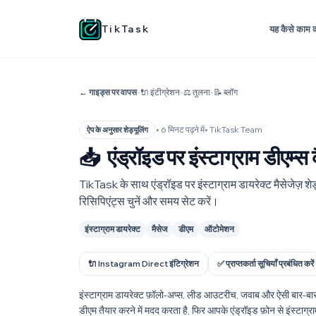
TikTask
यह कैसे काम क
← गाइड्स पर वापस
•
🔌 इंटीग्रेशन
•
⚖️ तुलना
•
📝 ब्लॉग
• 6 मिनट पढ़ने में
• TikTask Team
ऐप के अनुसार शेड्यूलिंग
📥
एंड्रॉइड पर इंस्टाग्राम डीएम्स
TikTask के साथ एंड्रॉइड पर इंस्टाग्राम डायरेक्ट मैसेजेज़ शेड्यूल
रिसिपिएंट्स चुनें और समय सेट करें।
इंस्टाग्राम डायरेक्ट
मैसेज
डीएम
ऑटोमेशन
🔌 Instagram Direct इंटिग्रेशन
✅ प्राप्तकर्ता सूचियाँ प्रबंधित करें
इंस्टाग्राम डायरेक्ट फ़ॉलो-अप्स, लीड आउटरीच, जवाब और ऐसी बार-ब
डीएम तैयार करने में मदद करता है, फिर आपके एंड्रॉइड फ़ोन से इंस्टाग्रा