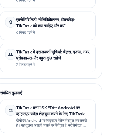
6 मिनट पढ़ने में
एक्सेसिबिलिटी, नोटिफ़िकेशन्स, ओवरलेज़:
🔒
TikTask को क्या चाहिए और क्यों
6 मिनट पढ़ने में
TikTask में प्राप्तकर्ता सूचियाँ: चैट्स, ग्रुप्स, नंबर,
👥
प्रोफ़ाइल्स और बहुत कुछ सहेजें
7 मिनट पढ़ने में
संबंधित तुलनाएँ
TikTask बनाम SKEDit: Android पर
⚖️
व्हाट्सएप संदेश शेड्यूल करने के लिए TikTask
क्यों बेहतर विकल्प है
दोनों ऐप Android पर व्हाट्सएप मैसेज शेड्यूल कर सकते
हैं। यह तुलना असली फैसले पर केंद्रित है: भरोसेमंदता,
प्राइवेसी-फर्स्ट रूटीन, रोज़ाना फॉलो-अप, और ऐसे वर्कफ़्लो
जो आपकी जरूरतें बढ़ने पर भी चलते रहें।