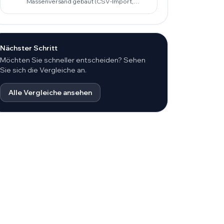
Massenversand gebaut (CSV-Import,
Promotions). TikTask ist für
wiederkehrende Routinen, standardmäßig
auf dem Gerät mit Privatsphäre zuerst und
zuverlässige Ausführung auf echten
Android-Geräten gebaut.
Nächster Schritt
Möchten Sie schneller entscheiden? Sehen
Sie sich die Vergleiche an.
Alle Vergleiche ansehen