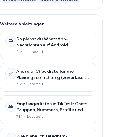
Weitere Anleitungen
So planst du WhatsApp-
💬
Nachrichten auf Android
6 Min. Lesezeit
Android-Checkliste für die
✅
Planungseinrichtung (zuverlässig
auf allen Smartphones)
6 Min. Lesezeit
Empfängerlisten in TikTask: Chats,
👥
Gruppen, Nummern, Profile und
mehr speichern
7 Min. Lesezeit
Wie plane ich Telegram-