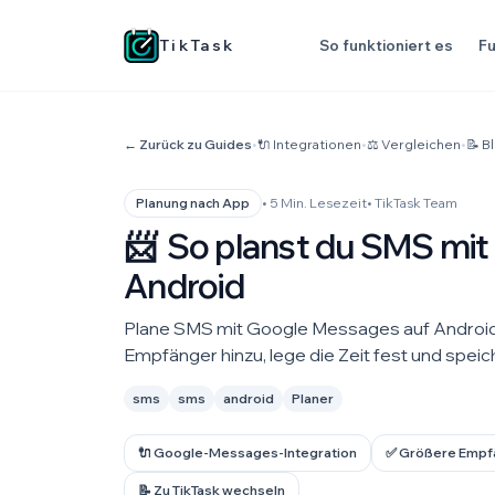
TikTask
So funktioniert es
Fu
← Zurück zu Guides
•
🔌 Integrationen
•
⚖️ Vergleichen
•
📝 B
• 5 Min. Lesezeit
• TikTask Team
Planung nach App
📨
So planst du SMS mit
Android
Plane SMS mit Google Messages auf Android.
Empfänger hinzu, lege die Zeit fest und speic
sms
sms
android
Planer
🔌 Google-Messages-Integration
✅ Größere Empf
📝 Zu TikTask wechseln