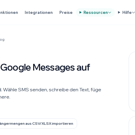
nktionen
Integrationen
Preise
Ressourcen
Hilfe
log
 Google Messages auf
 Wähle SMS senden, schreibe den Text, füge
here.
ängermengen aus CSV/XLSX importieren