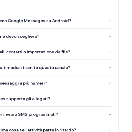
con Google Messages su Android?
+
one devo scegliere?
+
i, contatti o importazione da file?
+
ultimediali tramite questo canale?
+
 messaggi a più numeri?
+
s supporta gli allegati?
+
per inviare SMS programmati?
+
ma cosa se l'attività parte in ritardo?
+