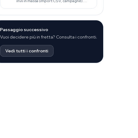
invii in massa (import CSV, campagne).
TikTask è costruita per routine ricorrenti,
privacy-first on-device e affidabilità su
Android reale.
Passaggio successivo
Vuoi decidere più in fretta? Consulta i confronti.
Vedi tutti i confronti