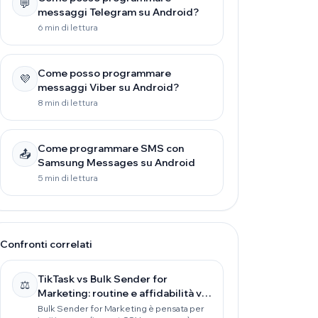
💬
messaggi Telegram su Android?
6 min di lettura
Come posso programmare
💜
messaggi Viber su Android?
8 min di lettura
Come programmare SMS con
📤
Samsung Messages su Android
5 min di lettura
Confronti correlati
TikTask vs Bulk Sender for
⚖️
Marketing: routine e affidabilità vs
invii in massa
Bulk Sender for Marketing è pensata per