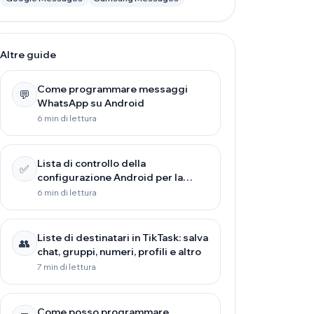
Altre guide
Come programmare messaggi
💬
WhatsApp su Android
6 min di lettura
Lista di controllo della
✅
configurazione Android per la
programmazione (affidabile su
6 min di lettura
tutti i telefoni)
Liste di destinatari in TikTask: salva
👥
chat, gruppi, numeri, profili e altro
7 min di lettura
Come posso programmare