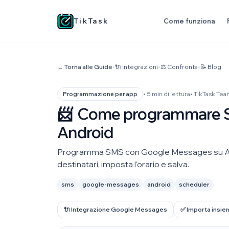
TikTask
Come funziona
← Torna alle Guide
•
🔌 Integrazioni
•
⚖️ Confronta
•
📝 Blog
• 5 min di lettura
• TikTask Te
Programmazione per app
📨
Come programmare S
Android
Programma SMS con Google Messages su Android
destinatari, imposta l'orario e salva.
sms
google-messages
android
scheduler
🔌 Integrazione Google Messages
✅ Importa insiem