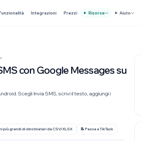
Funzionalità
Integrazioni
Prezzi
Risorse
Aiuto
am
MS con Google Messages su
. Scegli Invia SMS, scrivi il testo, aggiungi i
i più grandi di destinatari da CSV/XLSX
📝 Passa a TikTask