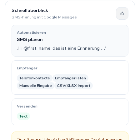
Schnellüberblick
📩
SMS-Planung mit Google Messages
Automatisieren
SMS planen
„Hi @first_name, das ist eine Erinnerung …“
Empfänger
Telefonkontakte
Empfängerlisten
Manuelle Eingabe
CSV/XLSX-Import
Versenden
Text
Tipp: Starte mit der Aktion SMS senden. Das Aufteilen von