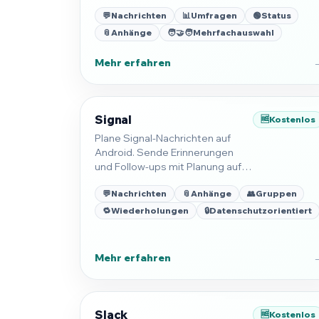
Gruppen, Broadcast-Listen,
💬
Nachrichten
📊
Umfragen
🟢
Status
Kanäle und ungespeicherte
Nummern.
📎
Anhänge
🧑‍🤝‍🧑
Mehrfachauswahl
Mehr erfahren
Signal
🆓
Kostenlos
Plane Signal-Nachrichten auf
Android. Sende Erinnerungen
und Follow-ups mit Planung auf
dem Gerät.
💬
Nachrichten
📎
Anhänge
👥
Gruppen
🔁
Wiederholungen
🔒
Datenschutzorientiert
Mehr erfahren
Slack
🆓
Kostenlos