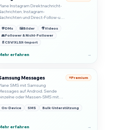
Plane Instagram Direktnachricht-
Nachrichten, Instagram-
Nachrichten und Direct-Follow-ups
auf Android mit Text, Medien und
💬
DMs
🖼️
Bilder
🎥
Videos
Empfänger-Workflows.
👥
Follower & Nicht-Follower
📄
CSV/XLSX-Import
Mehr erfahren
→
Samsung Messages
⭐
Premium
Plane SMS mit Samsung
Messages auf Android. Sende
einzelne oder Massen-SMS mit
Variablen und Empfängerlisten.
On-Device
SMS
Bulk-Unterstützung
Mehr erfahren
→