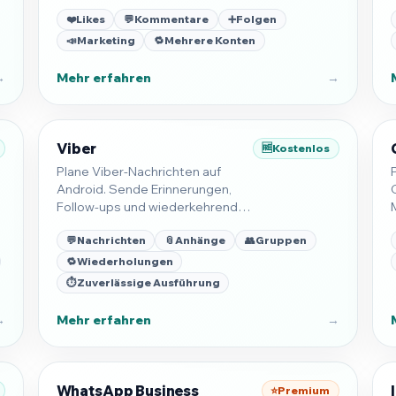
Likes, Kommentare, Follows und
❤️
Likes
💬
Kommentare
➕
Folgen
importierte Ziele auf deinem
Smartphone.
📣
Marketing
🔁
Mehrere Konten
→
Mehr erfahren
→
Viber
🆓
Kostenlos
Plane Viber-Nachrichten auf
Android. Sende Erinnerungen,
Follow-ups und wiederkehrende
Nachrichten auf dem Gerät.
💬
Nachrichten
📎
Anhänge
👥
Gruppen
🔁
Wiederholungen
⏱️
Zuverlässige Ausführung
→
Mehr erfahren
→
WhatsApp Business
⭐
Premium