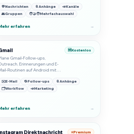
Gruppen und Kanäle mit
💬
Nachrichten
📎
Anhänge
📣
Kanäle
zuverlässigem Timing.
👥
Gruppen
🧑‍🤝‍🧑
Mehrfachauswahl
Mehr erfahren
→
Gmail
🆓
Kostenlos
Plane Gmail-Follow-ups,
Outreach, Erinnerungen und E-
Mail-Routinen auf Android mit
Planung auf dem Gerät.
✉️
E-Mail
🔁
Follow-ups
📎
Anhänge
🗂️
Workflow
📣
Marketing
Mehr erfahren
→
Instagram Direktnachricht
⭐
Premium