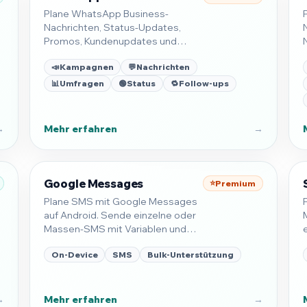
Plane WhatsApp Business-
Nachrichten, Status-Updates,
Promos, Kundenupdates und
Follow-ups auf Android.
📣
Kampagnen
💬
Nachrichten
📊
Umfragen
🟢
Status
🔁
Follow-ups
→
Mehr erfahren
→
Google Messages
⭐
Premium
Plane SMS mit Google Messages
auf Android. Sende einzelne oder
Massen-SMS mit Variablen und
Empfängerlisten.
On-Device
SMS
Bulk-Unterstützung
→
Mehr erfahren
→