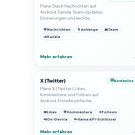
Plane Slack-Nachrichten auf
Android. Sende Team-Updates,
Erinnerungen und leichte
Workflows mit zuverlässigem
💬
Nachrichten
📎
Anhänge
👥
Team
Timing.
📣
Kanäle
Mehr erfahren
X (Twitter)
🆓
Kostenlos
Plane X (Twitter)-Likes,
Kommentare und Follows auf
Android. Erstelle einfache
Engagement-Routinen, die auf
❤️
Likes
💬
Kommentare
➕
Follows
deinem Smartphone laufen.
📲
On-Device
🔑
Keine API-Schlüssel
Mehr erfahren