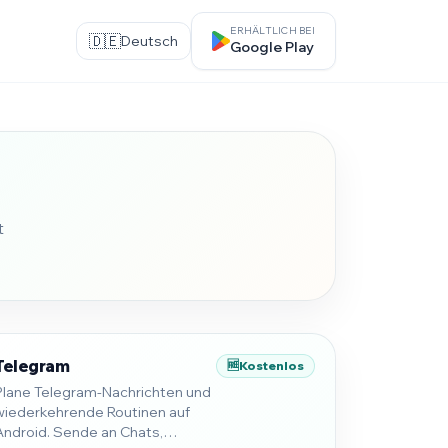
ERHÄLTLICH BEI
🇩🇪
Deutsch
Google Play
t
Telegram
🆓
Kostenlos
Plane Telegram-Nachrichten und
wiederkehrende Routinen auf
Android. Sende an Chats,