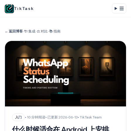
TikTask
← 返回博客
•
🔌 集成
•
⚖️ 对比
•
📚 指南
• 10 分钟阅读
• 已更新 2026-06-13
• TikTask Team
入门
什么时候适合在 Android 上安排