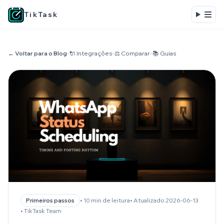
TikTask
← Voltar para o Blog
•
🔌 Integrações
•
⚖️ Comparar
•
📚 Guias
• 10 min de leitura
• Atualizado 2026-06-13
Primeiros passos
• TikTask Team