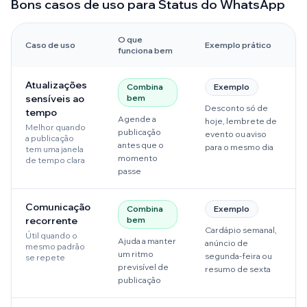
Bons casos de uso para Status do WhatsApp
O que
Caso de uso
Exemplo prático
funciona bem
Atualizações
Combina
Exemplo
sensíveis ao
bem
Desconto só de
tempo
Agende a
hoje, lembrete de
Melhor quando
publicação
evento ou aviso
a publicação
antes que o
para o mesmo dia
tem uma janela
momento
de tempo clara
passe
Comunicação
Combina
Exemplo
recorrente
bem
Cardápio semanal,
Útil quando o
Ajuda a manter
anúncio de
mesmo padrão
um ritmo
segunda-feira ou
se repete
previsível de
resumo de sexta
publicação