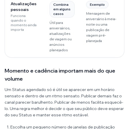
Atualizações
Combina
Exemplo
pessoais
em alguns
Mensagem de
casos
Funciona
aniversário à meia-
quando o
Útil para
noite ou uma
momento ainda
aniversários,
importa
publicação de
atualizações
viagem pré-
de viagem ou
planejada
anúncios
planejados
Momento e cadência importam mais do que
volume
Um Status agendado só é útil se aparecer em um horário
sensato e dentro de um ritmo sensato. Publicar demais faz o
canal parecer barulhento. Publicar de menos facilita esquecê-
lo. Uma regra melhor é decidir o que seu público deve esperar
do seu Status e manter esse ritmo estável.
Escolha um pequeno número de janelas de publicação