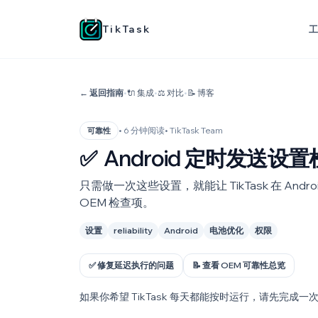
TikTask
← 返回指南
•
🔌 集成
•
⚖️ 对比
•
📝 博客
• 6 分钟阅读
• TikTask Team
可靠性
✅
Android 定时发送
只需做一次这些设置，就能让 TikTask 在 A
OEM 检查项。
设置
reliability
Android
电池优化
权限
✅ 修复延迟执行的问题
📝 查看 OEM 可靠性总览
如果你希望 TikTask 每天都能按时运行，请先完成