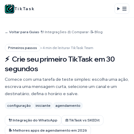
TikTask
← Voltar para Guias
•
🔌 Integrações
•
⚖️ Comparar
•
📝 Blog
• 4 min de leitura
• TikTask Team
Primeiros passos
⚡
Crie seu primeiro TikTask em 30
segundos
Comece com uma tarefa de teste simples: escolha uma ação,
escreva uma mensagem curta, selecione um canal e um
destinatário, defina o horário e salve.
configuração
iniciante
agendamento
🔌 Integração do WhatsApp
⚖️ TikTask vs SKEDit
📝 Melhores apps de agendamento em 2026