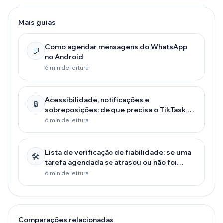
Mais guias
Como agendar mensagens do WhatsApp
💬
no Android
6 min de leitura
Acessibilidade, notificações e
🔒
sobreposições: de que precisa o TikTask e
porquê
6 min de leitura
Lista de verificação de fiabilidade: se uma
🛠️
tarefa agendada se atrasou ou não foi
executada
6 min de leitura
Comparações relacionadas