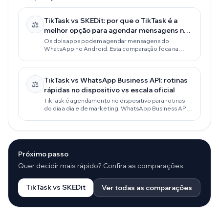
TikTask vs SKEDit: por que o TikTask é a
⚖️
melhor opção para agendar mensagens no
WhatsApp
Os dois apps podem agendar mensagens do
WhatsApp no Android. Esta comparação foca na
decisão real: confiabilidade, rotinas com privacidade
em primeiro lugar, follow-ups diários e fluxos que
continuam funcionando conforme suas
TikTask vs WhatsApp Business API: rotinas
necessidades crescem.
⚖️
rápidas no dispositivo vs escala oficial
TikTask é agendamento no dispositivo para rotinas
do dia a dia e de marketing. WhatsApp Business API é
a plataforma oficial para empresas que precisam de
escala, modelos, conformidade e integrações com
CRM.
Próximo passo
Quer decidir mais rápido? Confira as comparações.
TikTask vs SKEDit
Ver todas as comparações