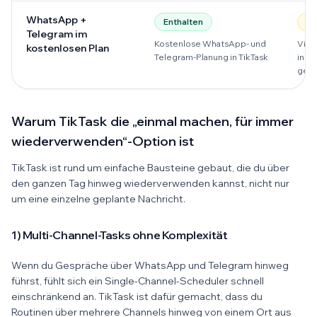
WhatsApp +
Enthalten
Of
Telegram im
Kostenlose WhatsApp- und
Viel
kostenlosen Plan
Telegram-Planung in TikTask
in P
gesp
Warum TikTask die „einmal machen, für immer
wiederverwenden“-Option ist
TikTask ist rund um einfache Bausteine gebaut, die du über
den ganzen Tag hinweg wiederverwenden kannst, nicht nur
um eine einzelne geplante Nachricht.
1) Multi-Channel-Tasks ohne Komplexität
Wenn du Gespräche über WhatsApp und Telegram hinweg
führst, fühlt sich ein Single-Channel-Scheduler schnell
einschränkend an. TikTask ist dafür gemacht, dass du
Routinen über mehrere Channels hinweg von einem Ort aus