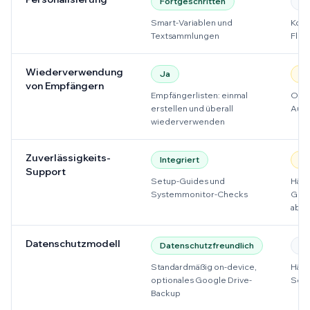
Fortgeschritten
Be
Smart-Variablen und
Komm
Textsammlungen
Flow
Wiederverwendung
Ja
Pr
von Empfängern
Empfängerlisten: einmal
Oft 
erstellen und überall
Ausw
wiederverwenden
Zuverlässigkeits-
Integriert
Ab
Support
Setup-Guides und
Häng
Systemmonitor-Checks
Gerä
ab
Datenschutzmodell
Datenschutzfreundlich
Un
Standardmäßig on-device,
Häng
optionales Google Drive-
Setu
Backup