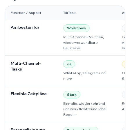
Funktion / Aspekt
TikTask
Auto
Am besten für
Workflows
Ei
Multi-Channel-Routinen,
Leic
wiederverwendbare
Auto
Bausteine
Basi
Multi-Channel-
Ja
Be
Tasks
WhatsApp, Telegram und
Oft 
mehr
Stil
Flexible Zeitpläne
Stark
Ba
Einmalig, wiederkehrend
Reic
und workflowfreundliche
Anf
Regeln
Personalisierung