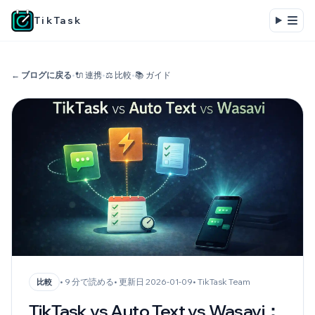
TikTask
← ブログに戻る
•
🔌 連携
•
⚖️ 比較
•
📚 ガイド
• 9 分で読める
• 更新日 2026-01-09
• TikTask Team
比較
TikTask vs Auto Text vs Wasavi：