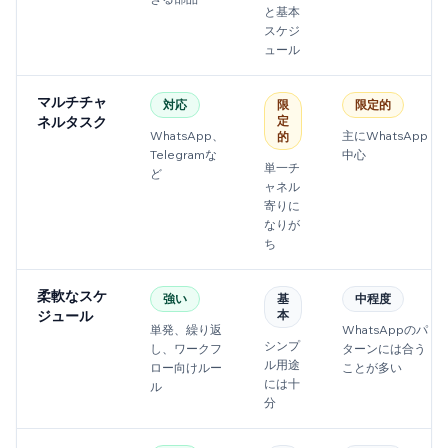
と基本
スケジ
ュール
マルチチャ
対応
限
限定的
ネルタスク
定
WhatsApp、
主にWhatsApp
的
Telegramな
中心
単一チ
ど
ャネル
寄りに
なりが
ち
柔軟なスケ
強い
基
中程度
ジュール
本
単発、繰り返
WhatsAppのパ
シンプ
し、ワークフ
ターンには合う
ル用途
ロー向けルー
ことが多い
には十
ル
分