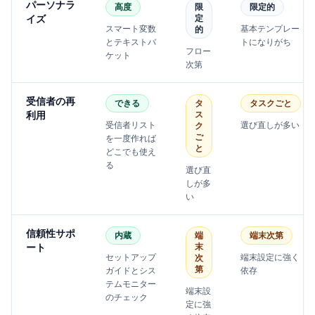
パーソナラ
高度
限
限定的
イズ
定
スマート変数
基本テンプレー
的
とテキストバ
トになりがち
フロー
ケット
次第
受信者の再
できる
タ
タスクごと
利用
ス
受信者リスト
選び直しが多い
ク
ご
を一度作れば
と
どこでも使え
る
選び直
しが多
い
信頼性サポ
内蔵
端
端末次第
ート
末
セットアップ
端末設定に強く
次
第
ガイドとシス
依存
テムモニター
端末設
のチェック
定に強