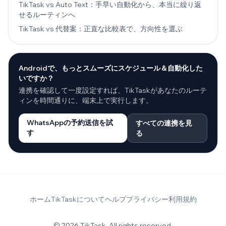
TikTask vs Auto Text：手早い自動化から、本当に繰り返
せるルーティンへ
TikTask vs 代替案：正直な比較表で、方向性を選ぶ
Androidで、もっとスムーズにスケジュール＆自動化した
いですか？
連携を確認して一度設定すれば、TikTaskがあなたのルーテ
ィンを時間通りに、端末上で実行します。
WhatsAppの予約送信を試
すべての連携を見
す
る
ホーム
TikTaskについて
ヘルプ
プライバシー
利用規約
© 2026 TikTask. All rights reserved.