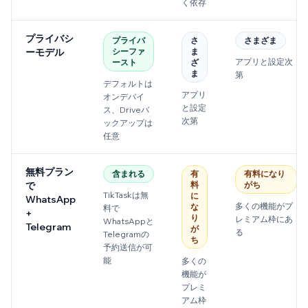
く依存
プライバシ
プライバ
さ
さまざま
ーモデル
シーファ
ま
アプリと設定次
ースト
ざ
ま
第
デフォルトは
アプリ
オンデバイ
と設定
ス、Driveバ
次第
ックアップは
任意
無料プラン
含まれる
有
有料になり
で
料
がち
TikTaskは無
に
WhatsApp
多くの機能がプ
な
料で
+
り
レミアム枠にあ
WhatsAppと
Telegram
が
る
Telegramの
ち
予約送信が可
能
多くの
機能が
プレミ
アム枠