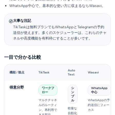
WhatsApp中心で、基本的な使い方に収まるならWasavi。
大事な注記
🧭
TikTaskは無料プランでもWhatsAppとTelegramの予約
送信が使えます。多くのスケジューラーは、これらのチャ
ネルや高度機能を有料枠にすることが多いです。
一目で分かる比較
Auto
機能 / 観点
TikTask
Wasavi
Text
得意分野
ワークフ
シ
WhatsApp
ロー
ン
中心
プ
マルチチャネ
WhatsAppの予
ル
ルのルーティ
約送信にフォー
軽量な
ン、再利用で
カス
自動化
きる部品