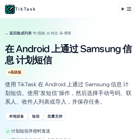
TikTask
← 返回集成列表
•
🔌 指南
•
⚖️ 对比
•
📝 博客
在 Android 上通过 Samsung 信
息 计划短信
⭐
高级版
使用 TikTask 在 Android 上通过 Samsung 信息 计
划短信。使用“发短信”操作，然后选择手动号码、联
系人、收件人列表或导入，并保存任务。
本地设备
短信
批量支持
计划短信并按时发送
✓