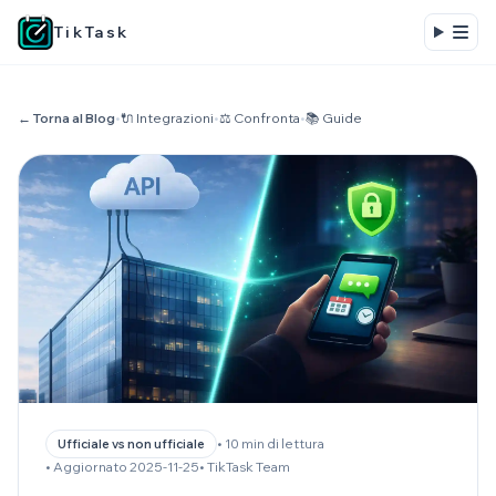
TikTask
← Torna al Blog
•
🔌 Integrazioni
•
⚖️ Confronta
•
📚 Guide
• 10 min di lettura
Ufficiale vs non ufficiale
• Aggiornato 2025-11-25
• TikTask Team