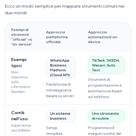
Ecco un modo semplice per mappare strumenti comuni nei
due mondi:
Esempi di
Approccio
Approccio
strumenti
piattaforma
automazione on-
“ufficiali” vs
ufficiale
device
“on-device”
Esempi
WhatsApp
TikTask, SKEDit,
tipici
Business
Wasavi, Auto
Platform
Text
Non
(Cloud API)
esaustivo,
Strumenti di
solo
Piattaforma di
programmazione e
riferimenti
messaggistica
automazione basati
familiari
basata su server
sul telefono
Com’è
Un sistema
Uno strumento
nell’uso
business
di routine
Esperienza
Setup,
Programma ed
quotidiana
template,
esegue routine dal