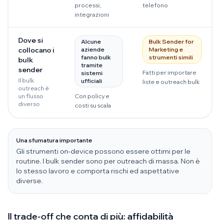
processi,
telefono
integrazioni
Dove si
Alcune
Bulk Sender for
collocano i
aziende
Marketing e
fanno bulk
strumenti simili
bulk
tramite
sender
Fatti per importare
sistemi
Il bulk
ufficiali
liste e outreach bulk
outreach è
un flusso
Con policy e
diverso
costi su scala
Una sfumatura importante
Gli strumenti on-device possono essere ottimi per le
routine. I bulk sender sono per outreach di massa. Non è
lo stesso lavoro e comporta rischi ed aspettative
diverse.
Il trade-off che conta di più: affidabilità