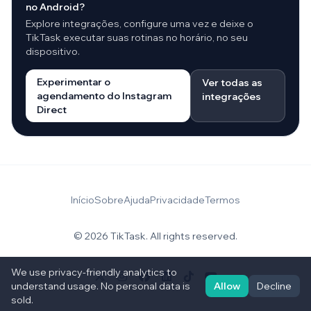
no Android?
Explore integrações, configure uma vez e deixe o
TikTask executar suas rotinas no horário, no seu
dispositivo.
Experimentar o
Ver todas as
agendamento do Instagram
integrações
Direct
Início
Sobre
Ajuda
Privacidade
Termos
© 2026 TikTask. All rights reserved.
We use privacy-friendly analytics to
understand usage. No personal data is
Allow
Decline
sold.