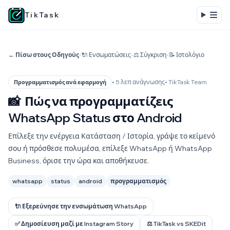
TikTask
← Πίσω στους Οδηγούς
•
🔌 Ενσωματώσεις
•
⚖️ Σύγκριση
•
📝 Ιστολόγιο
• 5 λεπ ανάγνωσης
• TikTask Team
Προγραμματισμός ανά εφαρμογή
📸
Πώς να προγραμματίζεις
WhatsApp Status στο Android
Επίλεξε την ενέργεια Κατάσταση / Ιστορία, γράψε το κείμενό
σου ή πρόσθεσε πολυμέσα, επίλεξε WhatsApp ή WhatsApp
Business, όρισε την ώρα και αποθήκευσε.
whatsapp
status
android
προγραμματισμός
🔌 Εξερεύνησε την ενσωμάτωση WhatsApp
✅ Δημοσίευση μαζί με Instagram Story
⚖️ TikTask vs SKEDit