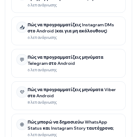
όλα τα τηλέφωνα)
6 λεπ ανάγνωσης
Πώς να προγραμματίζεις Instagram DMs
📥
στο Android (και για μη ακόλουθους)
6 λεπ ανάγνωσης
Πώς να προγραμματίζεις μηνύματα
💬
Telegram στο Android
6 λεπ ανάγνωσης
Πώς να προγραμματίζεις μηνύματα Viber
💜
στο Android
8 λεπ ανάγνωσης
Πώς μπορώ να δημοσιεύω WhatsApp
🌐
Status και Instagram Story ταυτόχρονα;
6 λεπ ανάγνωσης