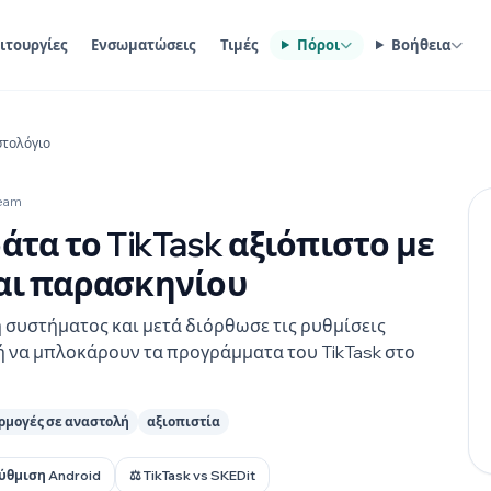
ιτουργίες
Ενσωματώσεις
Τιμές
Πόροι
Βοήθεια
στολόγιο
Team
άτα το TikTask αξιόπιστο με
και παρασκηνίου
υστήματος και μετά διόρθωσε τις ρυθμίσεις
να μπλοκάρουν τα προγράμματα του TikTask στο
ρμογές σε αναστολή
αξιοπιστία
ρύθμιση Android
⚖️ TikTask vs SKEDit