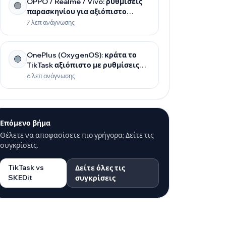
OPPO / Realme / Vivo: ρυθμίσεις
🟢
παρασκηνίου για αξιόπιστο
προγραμματισμό
7 λεπ ανάγνωσης
OnePlus (OxygenOS): κράτα το
🔵
TikTask αξιόπιστο με ρυθμίσεις
μπαταρίας και παρασκηνίου
6 λεπ ανάγνωσης
Επόμενο βήμα
Θέλετε να αποφασίσετε πιο γρήγορα; Δείτε τις
συγκρίσεις.
TikTask vs
Δείτε όλες τις
SKEDit
συγκρίσεις