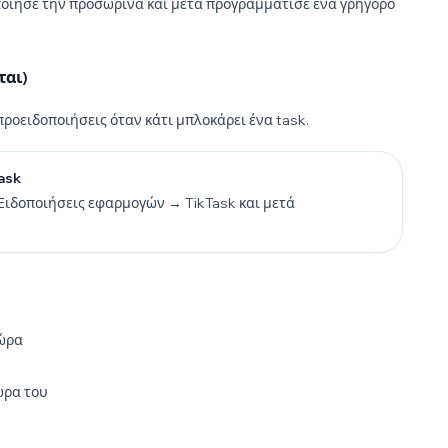
οποίησέ την προσωρινά και μετά προγραμμάτισε ένα γρήγορο
ται)
 προειδοποιήσεις όταν κάτι μπλοκάρει ένα task.
ask
 Ειδοποιήσεις εφαρμογών → TikTask και μετά
τώρα
ώρα του