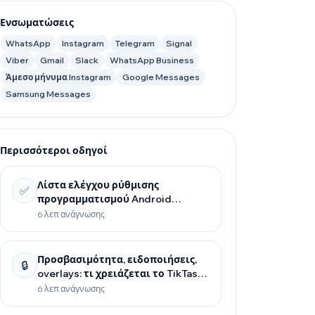
Ενσωματώσεις
WhatsApp
Instagram
Telegram
Signal
Viber
Gmail
Slack
WhatsApp Business
Άμεσο μήνυμα Instagram
Google Messages
Samsung Messages
Περισσότεροι οδηγοί
Λίστα ελέγχου ρύθμισης
✅
προγραμματισμού Android
(αξιόπιστο σε όλα τα τηλέφωνα)
6 λεπ ανάγνωσης
Προσβασιμότητα, ειδοποιήσεις,
🔒
overlays: τι χρειάζεται το TikTask
και γιατί
6 λεπ ανάγνωσης