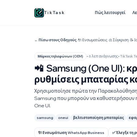
TikTask
Πώς λειτουργεί
Λε
← Πίσω στους Οδηγούς
•
🔌 Ενσωματώσεις
•
⚖️ Σύγκριση
•
📝 Ι
• 6 λεπ ανάγνωσης
• TikTask 
Μάρκες τηλεφώνων (OEM)
📲
Samsung (One UI): κρ
ρυθμίσεις μπαταρίας 
Χρησιμοποίησε πρώτα την Παρακολούθηση σ
Samsung που μπορούν να καθυστερήσουν ή 
One UI.
samsung
oneui
βελτιστοποίηση μπαταρίας
εφα
🔌 Ενσωμάτωση WhatsApp Business
✅ Έλεγξε τη 