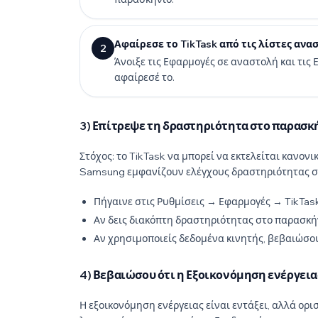
Αφαίρεσε το TikTask από τις λίστες ανα
2
Άνοιξε τις Εφαρμογές σε αναστολή και τις Ε
αφαίρεσέ το.
3) Επίτρεψε τη δραστηριότητα στο παρασκή
Στόχος: το TikTask να μπορεί να εκτελείται κανον
Samsung εμφανίζουν ελέγχους δραστηριότητας στ
Πήγαινε στις Ρυθμίσεις → Εφαρμογές → TikTas
Αν δεις διακόπτη δραστηριότητας στο παρασκή
Αν χρησιμοποιείς δεδομένα κινητής, βεβαιώσο
4) Βεβαιώσου ότι η Εξοικονόμηση ενέργεια
Η εξοικονόμηση ενέργειας είναι εντάξει, αλλά ορ