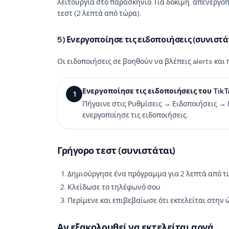
λειτουργία στο παρασκήνιο. Για δοκιμή, απενεργ
τεστ (2 λεπτά από τώρα).
5) Ενεργοποίησε τις ειδοποιήσεις (συνιστά
Οι ειδοποιήσεις σε βοηθούν να βλέπεις alerts και
Ενεργοποίησε τις ειδοποιήσεις του TikT
1
Πήγαινε στις Ρυθμίσεις → Ειδοποιήσεις →
ενεργοποίησε τις ειδοποιήσεις.
Γρήγορο τεστ (συνιστάται)
Δημιούργησε ένα πρόγραμμα για 2 λεπτά από 
Κλείδωσε το τηλέφωνό σου
Περίμενε και επιβεβαίωσε ότι εκτελείται στην 
Αν εξακολουθεί να εκτελείται αργά