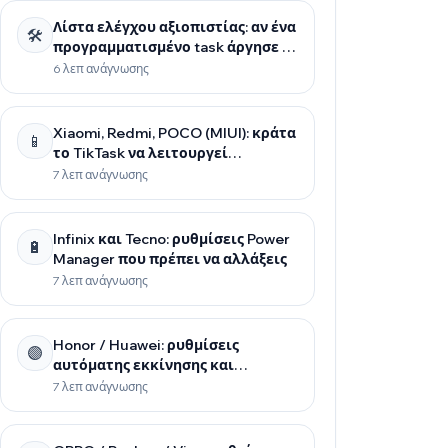
Λίστα ελέγχου αξιοπιστίας: αν ένα
🛠️
προγραμματισμένο task άργησε ή
δεν εκτελέστηκε
6 λεπ ανάγνωσης
Xiaomi, Redmi, POCO (MIUI): κράτα
📱
το TikTask να λειτουργεί
αξιόπιστα
7 λεπ ανάγνωσης
Infinix και Tecno: ρυθμίσεις Power
🔋
Manager που πρέπει να αλλάξεις
7 λεπ ανάγνωσης
Honor / Huawei: ρυθμίσεις
🟣
αυτόματης εκκίνησης και
παρασκηνίου για αξιόπιστο
7 λεπ ανάγνωσης
προγραμματισμό