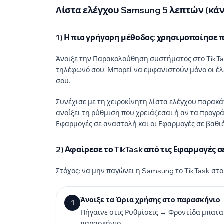
Λίστα ελέγχου Samsung 5 λεπτών (κάν’
1) Η πιο γρήγορη μέθοδος: χρησιμοποίησ
Άνοιξε την Παρακολούθηση συστήματος στο TikTas
τηλέφωνό σου. Μπορεί να εμφανιστούν μόνο οι έλε
σου.
Συνέχισε με τη χειροκίνητη λίστα ελέγχου παρα
ανοίξει τη ρύθμιση που χρειάζεσαι ή αν τα προγ
Εφαρμογές σε αναστολή και οι Εφαρμογές σε βαθι
2) Αφαίρεσε το TikTask από τις Εφαρμογές 
Στόχος: να μην παγώνει η Samsung το TikTask στ
Άνοιξε τα Όρια χρήσης στο παρασκήνιο
1
Πήγαινε στις Ρυθμίσεις → Φροντίδα μπατ
παρασκήνιο.