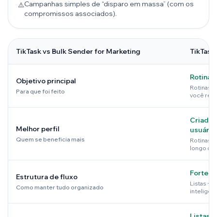
Campanhas simples de “disparo em massa” (com os
⚠️
compromissos associados).
TikTask vs Bulk Sender for Marketing
TikTask
Rotinas
Objetivo principal
Rotinas d
Para que foi feito
você reuti
Criadore
Melhor perfil
usuários
Quem se beneficia mais
Rotinas c
longo do
Forte
Estrutura de fluxo
Listas + B
Como manter tudo organizado
inteligen
Listas d