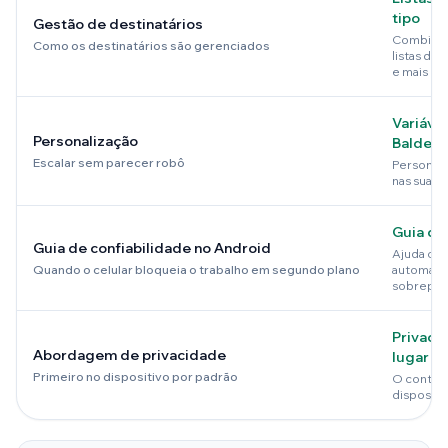
tipo
Gestão de destinatários
Combine 
Como os destinatários são gerenciados
listas de 
e mais
Variávei
Personalização
Baldes 
Escalar sem parecer robô
Personali
nas suas r
Guia do
Guia de confiabilidade no Android
Ajuda com 
Quando o celular bloqueia o trabalho em segundo plano
automátic
sobrepos
Privaci
Abordagem de privacidade
lugar (p
Primeiro no dispositivo por padrão
O conteúd
dispositi