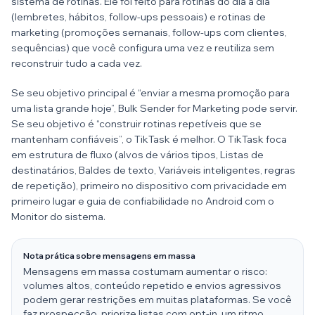
sistema de rotinas. Ele foi feito para rotinas do dia a dia
(lembretes, hábitos, follow-ups pessoais) e rotinas de
marketing (promoções semanais, follow-ups com clientes,
sequências) que você configura uma vez e reutiliza sem
reconstruir tudo a cada vez.
Se seu objetivo principal é “enviar a mesma promoção para
uma lista grande hoje”, Bulk Sender for Marketing pode servir.
Se seu objetivo é “construir rotinas repetíveis que se
mantenham confiáveis”, o TikTask é melhor. O TikTask foca
em estrutura de fluxo (alvos de vários tipos, Listas de
destinatários, Baldes de texto, Variáveis inteligentes, regras
de repetição), primeiro no dispositivo com privacidade em
primeiro lugar e guia de confiabilidade no Android com o
Monitor do sistema.
Nota prática sobre mensagens em massa
Mensagens em massa costumam aumentar o risco:
volumes altos, conteúdo repetido e envios agressivos
podem gerar restrições em muitas plataformas. Se você
faz prospecção, priorize listas com opt-in, um ritmo