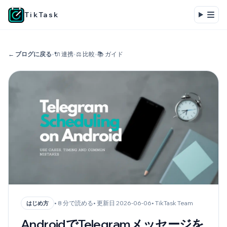
TikTask
← ブログに戻る
•
🔌 連携
•
⚖️ 比較
•
📚 ガイド
• 8 分で読める
• 更新日 2026-06-06
• TikTask Team
はじめ方
AndroidでTelegramメッセージを