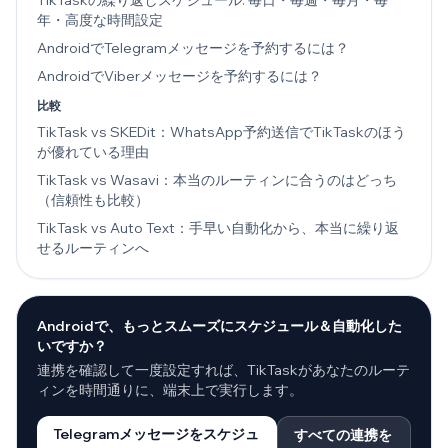
TikTaskの繰り返しスケジュール: 毎日・毎週・毎月・毎
年・高度な時間設定
AndroidでTelegramメッセージを予約するには？
AndroidでViberメッセージを予約するには？
比較
TikTask vs SKEDit：WhatsApp予約送信でTikTaskのほう
が優れている理由
TikTask vs Wasavi：本当のルーティンに合うのはどっち
（信頼性も比較）
TikTask vs Auto Text：手早い自動化から、本当に繰り返
せるルーティンへ
Androidで、もっとスムーズにスケジュール＆自動化した
いですか？
連携を確認して一度設定すれば、TikTaskがあなたのルーテ
ィンを時間通りに、端末上で実行します。
Telegramメッセージをスケジュ
すべての連携を