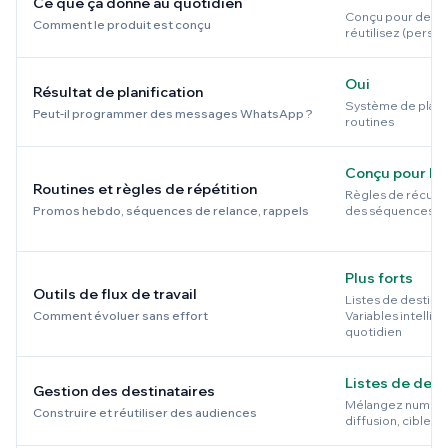
Ce que ça donne au quotidien
Conçu pour des r
Comment le produit est conçu
réutilisez (perso
Oui
Résultat de planification
Système de planif
Peut-il programmer des messages WhatsApp ?
routines
Conçu pour les
Routines et règles de répétition
Règles de récurr
Promos hebdo, séquences de relance, rappels
des séquences et 
Plus forts
Outils de flux de travail
Listes de destina
Comment évoluer sans effort
Variables intellige
quotidien
Listes de dest
Gestion des destinataires
Mélangez numéros,
Construire et réutiliser des audiences
diffusion, cibles S