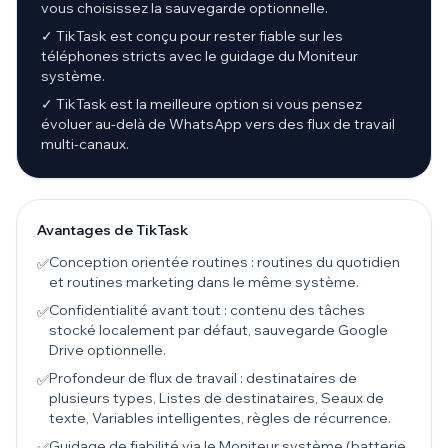
vous choisissez la sauvegarde optionnelle.
✓ TikTask est conçu pour rester fiable sur les
téléphones stricts avec le guidage du Moniteur
système.
✓ TikTask est la meilleure option si vous pensez
évoluer au-delà de WhatsApp vers des flux de travail
multi-canaux.
Avantages de TikTask
Conception orientée routines : routines du quotidien
✅
et routines marketing dans le même système.
Confidentialité avant tout : contenu des tâches
✅
stocké localement par défaut, sauvegarde Google
Drive optionnelle.
Profondeur de flux de travail : destinataires de
✅
plusieurs types, Listes de destinataires, Seaux de
texte, Variables intelligentes, règles de récurrence.
Guidage de fiabilité via le Moniteur système (batterie,