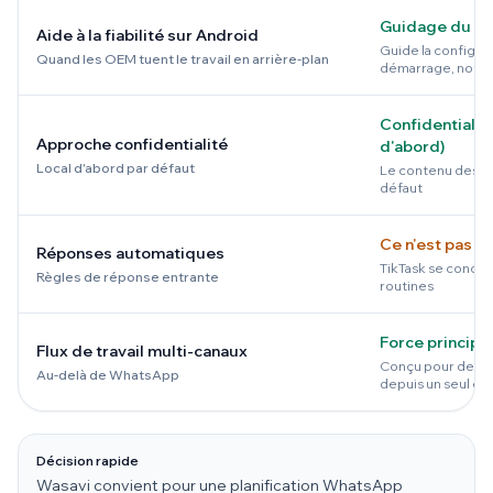
Guidage du M
Aide à la fiabilité sur Android
Guide la configura
Quand les OEM tuent le travail en arrière-plan
démarrage, notifi
Confidentialité
Approche confidentialité
d'abord)
Local d'abord par défaut
Le contenu des tâc
défaut
Ce n'est pas le
Réponses automatiques
TikTask se concentr
Règles de réponse entrante
routines
Force principa
Flux de travail multi-canaux
Conçu pour des flu
Au-delà de WhatsApp
depuis un seul en
Décision rapide
Wasavi convient pour une planification WhatsApp