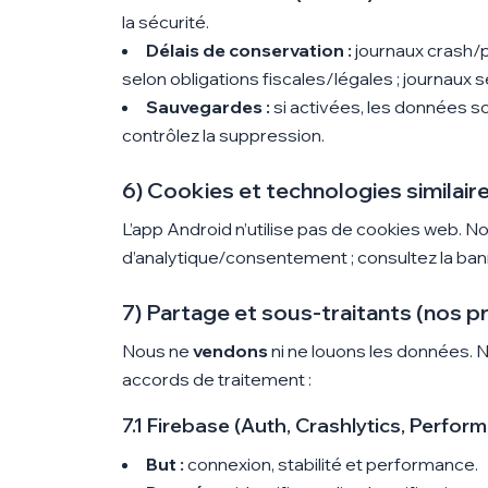
la sécurité.
Délais de conservation :
journaux crash/p
selon obligations fiscales/légales ; journaux 
Sauvegardes :
si activées, les données s
contrôlez la suppression.
6) Cookies et technologies similair
L’app Android n’utilise pas de cookies web. Not
d’analytique/consentement ; consultez la ban
7) Partage et sous-traitants (nos p
Nous ne
vendons
ni ne louons les données. N
accords de traitement :
7.1 Firebase (Auth, Crashlytics, Perfor
But :
connexion, stabilité et performance.