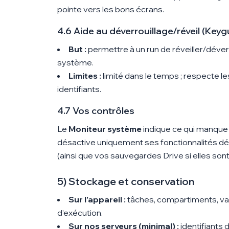
pointe vers les bons écrans.
4.6 Aide au déverrouillage/réveil (Keyg
But :
permettre à un run de réveiller/déverr
système.
Limites :
limité dans le temps ; respecte le
identifiants.
4.7 Vos contrôles
Le
Moniteur système
indique ce qui manque 
désactive uniquement ses fonctionnalités dép
(ainsi que vos sauvegardes Drive si elles sont
5) Stockage et conservation
Sur l’appareil :
tâches, compartiments, var
d’exécution.
Sur nos serveurs (minimal) :
identifiants 