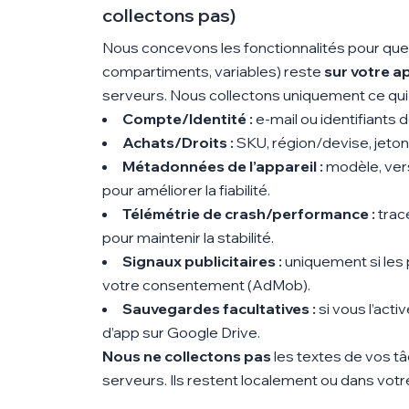
collectons pas)
Nous concevons les fonctionnalités pour que
compartiments, variables) reste
sur votre a
serveurs. Nous collectons uniquement ce qui e
Compte/Identité :
e-mail ou identifiants 
Achats/Droits :
SKU, région/devise, jetons
Métadonnées de l’appareil :
modèle, vers
pour améliorer la fiabilité.
Télémétrie de crash/performance :
trac
pour maintenir la stabilité.
Signaux publicitaires :
uniquement si les p
votre consentement (AdMob).
Sauvegardes facultatives :
si vous l’act
d’app sur Google Drive.
Nous ne collectons pas
les textes de vos tâ
serveurs. Ils restent localement ou dans votr