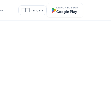
DISPONIBLE SUR
🇫🇷
Français
e
Google Play