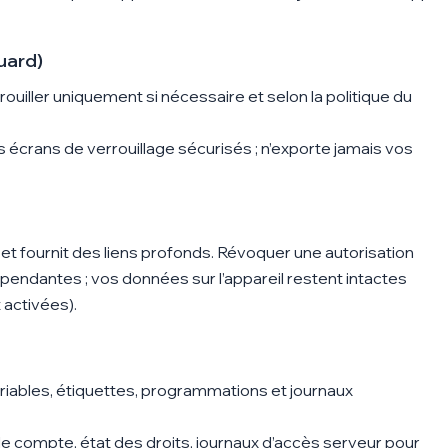
uard)
ouiller uniquement si nécessaire et selon la politique du
s écrans de verrouillage sécurisés ; n’exporte jamais vos
et fournit des liens profonds. Révoquer une autorisation
endantes ; vos données sur l’appareil restent intactes
 activées).
iables, étiquettes, programmations et journaux
de compte, état des droits, journaux d’accès serveur pour