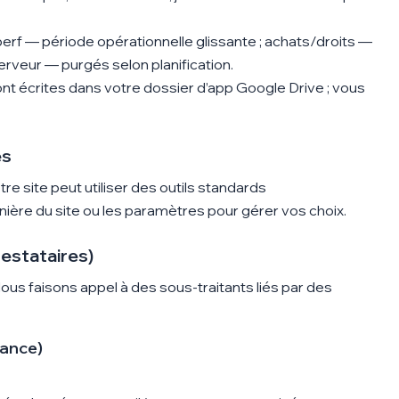
erf — période opérationnelle glissante ; achats/droits —
serveur — purgés selon planification.
ont écrites dans
votre
dossier d’app Google Drive ; vous
es
re site peut utiliser des outils standards
nière du site ou les paramètres pour gérer vos choix.
restataires)
ous faisons appel à des sous-traitants liés par des
mance)