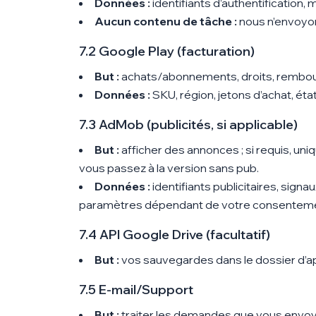
Données :
identifiants d’authentificatio
Aucun contenu de tâche :
nous n’envoyo
7.2 Google Play (facturation)
But :
achats/abonnements, droits, rembours
Données :
SKU, région, jetons d’achat, état
7.3 AdMob (publicités, si applicable)
But :
afficher des annonces ; si requis, u
vous passez à la version sans pub.
Données :
identifiants publicitaires, sign
paramètres dépendant de votre consenteme
7.4 API Google Drive (facultatif)
But :
vos sauvegardes dans le dossier d’app
7.5 E-mail/Support
But :
traiter les demandes que vous envo