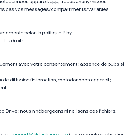
n, métadonnées appareil/app, traces anonymisées.
ns pas vos messages/compartiments/variables.
ements selon la politique Play.
 des droits.
niquement avec votre consentement ; absence de pubs si
aux de diffusion/interaction, métadonnées appareil ;
nt.
 Drive ; nous n’hébergeons ni ne lisons ces fichiers.
yez à
support@tiktaskapp.com
(par exemple vérification