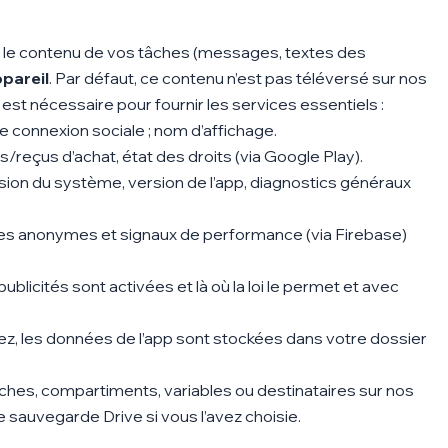
 le
contenu de vos tâches
(messages, textes des
ppareil
. Par défaut, ce contenu n’est
pas téléversé
sur nos
st nécessaire pour fournir les services essentiels :
de connexion sociale ; nom d’affichage.
/reçus d’achat, état des droits (via Google Play).
ion du système, version de l’app, diagnostics généraux
es anonymes et signaux de performance (via Firebase)
ublicités sont activées et là où la loi le permet et avec
ivez, les données de l’app sont stockées dans
votre
dossier
ches, compartiments, variables ou destinataires sur nos
e sauvegarde Drive si vous l’avez choisie.