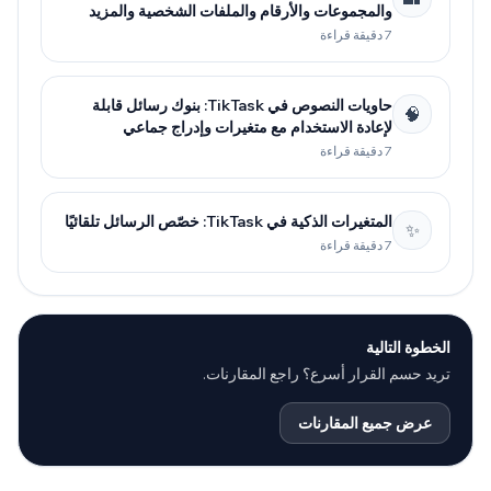
والمجموعات والأرقام والملفات الشخصية والمزيد
7 دقيقة قراءة
حاويات النصوص في TikTask: بنوك رسائل قابلة
🧠
لإعادة الاستخدام مع متغيرات وإدراج جماعي
7 دقيقة قراءة
المتغيرات الذكية في TikTask: خصّص الرسائل تلقائيًا
✨
7 دقيقة قراءة
الخطوة التالية
تريد حسم القرار أسرع؟ راجع المقارنات.
عرض جميع المقارنات