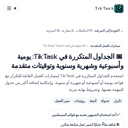
TikTask
→ العودة إلى المرشد
•
🔌 التكاملات
•
⚖️ مقارنة
•
📝 المدونة
• 8 دقيقة قراءة
• TikTask Team
مسارات العمل المتقدمة
📅
الجداول المتكررة في TikTask: يومية
وأسبوعية وشهرية وسنوية وتوقيتات متقدمة
استخدم الجداول المتكررة في TikTask لمسارات العمل القابلة للتكرار مع
قواعد يومية أو أسبوعية أو شهرية أو سنوية، وإمكانية إضافة أكثر من جدول
للمهمة نفسها، وشروط نهاية مرنة.
تكرار
جدولة
أتمتة
روتينات
سير العمل
✅ أعد استخدام الجمهور نفسه مع قوائم المستلمين
📝 شاهد مثالًا عمليًا لسير عمل متابعة متكرر