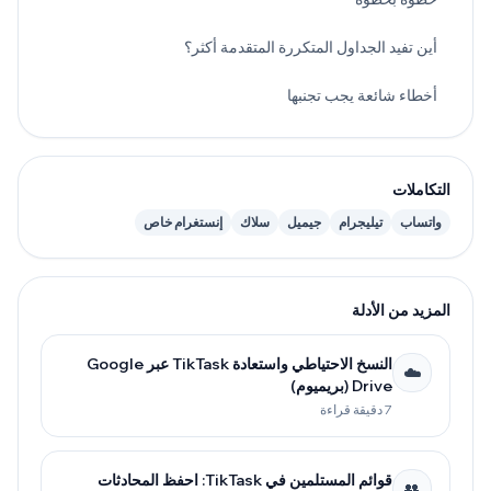
أين تفيد الجداول المتكررة المتقدمة أكثر؟
أخطاء شائعة يجب تجنبها
التكاملات
واتساب
تيليجرام
جيميل
سلاك
إنستغرام خاص
المزيد من الأدلة
النسخ الاحتياطي واستعادة TikTask عبر Google
☁️
Drive (بريميوم)
7 دقيقة قراءة
قوائم المستلمين في TikTask: احفظ المحادثات
👥