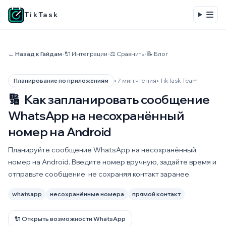
TikTask
← Назад к Гайдам
•
🔌 Интеграции
•
⚖️ Сравнить
•
📝 Блог
• 7 мин чтения
• TikTask Team
Планирование по приложениям
🔢
Как запланировать сообщение
WhatsApp на несохранённый
номер на Android
Планируйте сообщение WhatsApp на несохранённый
номер на Android. Введите номер вручную, задайте время и
отправьте сообщение, не сохраняя контакт заранее.
whatsapp
несохранённые номера
прямой контакт
🔌 Открыть возможности WhatsApp