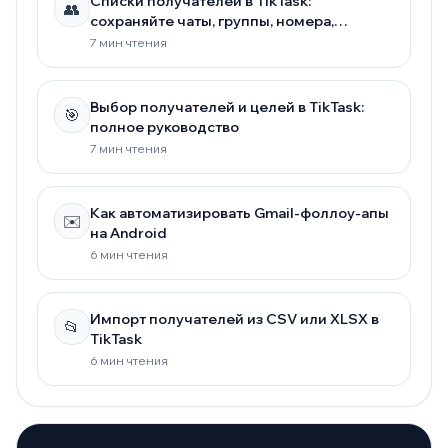
Списки получателей в TikTask:
👥
сохраняйте чаты, группы, номера,
профили и другое
7 мин чтения
Выбор получателей и целей в TikTask:
🎯
полное руководство
7 мин чтения
Как автоматизировать Gmail-фоллоу-апы
✉️
на Android
6 мин чтения
Импорт получателей из CSV или XLSX в
📂
TikTask
6 мин чтения